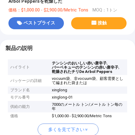
Arbol Peppersを乾燥した
価格：$1,000.00 - $2,900.00/Metric Tons
MOQ：1トン
ベストプライス
接触
製品の説明
,
テンシンのおいしい赤い唐辛子
ハイライト
,
バーベキューのテンシンの赤い唐辛子
乾燥されたチリDe Arbol Peppers
vocuum袋、非vocuum袋、顧客需要とし
パッケージの詳細
て編まれた袋または
ブランド名
xinglong
モデル番号
xinglong-01
7000のメートル トン/メートル トン每の
供給の能力
年
価格
$1,000.00 - $2,900.00/Metric Tons
多くを見て下さい