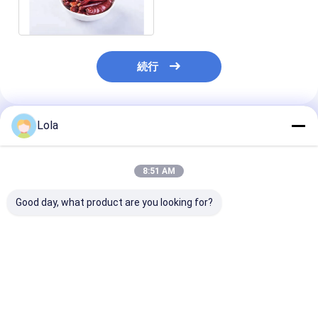
た
続行
Lola
推薦されたプロダクト
8:51 AM
Good day, what product are you looking for?
温室温 で 天津 の チリ
ビタミンC レッド・ジ
天津 丸い赤チリ
畑 で 栽培 さ れ た ビタ
ンタ・チリペッパー
(100g)
ミン C を 含ん で いる
天津 の 赤 チリ
ベストプライス
ベストプライス
ベストプラ