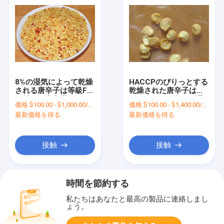
8%の湿気によって乾燥
HACCPのぴりっとする
される唐辛子は等級F1
乾燥された唐辛子は
の雑種の唐辛子の種を
8mmのサイズ5%の湿
価格:
$100.00 - $1,000.00/Metric Tons
価格:
$100.00 - $1,400.00/Metric Tons
播く
気の熱い好みを播く
最新価格を得る
最新価格を得る
接触
接触
時間を節約する
私たちはあなたと最高の製品に連絡しまし
ょう。