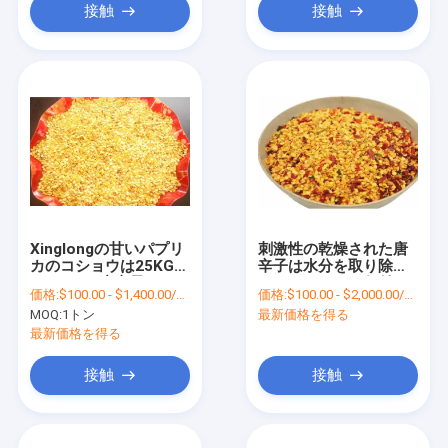
接触
接触
Xinglongの甘いパプリ
刺激性の乾燥された唐
カのコショウは25KG
辛子は水分を取り除か
Guajilloの唐辛子の種を
れた10000SHU価値を
価格:
$100.00 - $1,400.00/Metric Tons
価格:
$100.00 - $2,000.00/Metric Tons
播く
添加物播かない
MOQ:
1トン
最新価格を得る
最新価格を得る
接触
接触