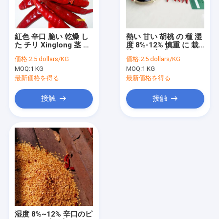
私達について
工場旅行
紅色 辛口 脆い 乾燥 し
熱い 甘い 胡桃 の 種 湿
た チリ Xinglong 茎 が
度 8%-12% 慎重 に 栽
品質管理
ない
培 さ れ 収穫 さ れ
価格:
2.5 dollars/KG
価格:
2.5 dollars/KG
MOQ:
1 KG
MOQ:
1 KG
接触米国
最新価格を得る
最新価格を得る
ニュース
接触
接触
引用を要求しなさい
乾燥された赤いチリ ペッパー
Guajilloの乾燥された唐辛子
粉をチリ ペッパー
湿度 8%~12% 辛口のピ