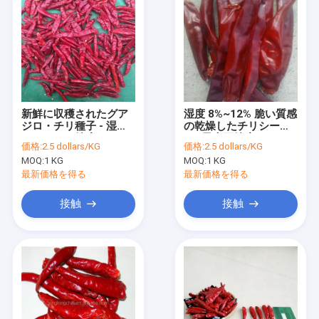
新鮮に収穫されたグア
湿度 8%~12% 脆い質感
ジロ・チリ種子 - 湿度
の乾燥したチリシード -
8%~12% - 純度
1% 最大不純度
価格:
2.5 dollars/KG
価格:
2.5 dollars/KG
95~99%
MOQ:
1 KG
MOQ:
1 KG
最新価格を得る
最新価格を得る
接触
接触
家
プロダクト
ビデオ