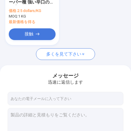
ーパー種 強い辛口のチ
押しつぶされたチリ ペッパー
リ味のために
価格:
2.5 dollars/KG
MOQ:
イートーの唐辛子
1 KG
最新価格を得る
甘いパプリカのコショウ
接触
乾燥された唐辛子の種
多くを見て下さい
テンシンの赤い唐辛子
中国の乾燥されたチリ ペッパー
メッセージ
赤い弾丸の唐辛子
迅速に返信します
ErjingtiaoはChilisを乾燥した
西安の唐辛子
唐辛子リング