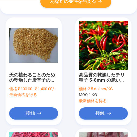
あなたの要件を与える
天の植わることのため
高品質の乾燥したチリ
の乾燥した唐辛子の種
種子 5-8mm の脆い質
に直面するトウガラシ
感
価格:
$100.00 - $1,400.00/Metric Tons
価格:
2.5 dollars/KG
8000SHU 20Kg
最新価格を得る
MOQ:
1 KG
最新価格を得る
接触
接触