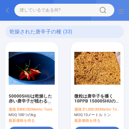
乾燥された唐辛子の種
(33)
50000SHUは乾燥した
微粒は唐辛子を播く
赤い唐辛子が植わるこ
10PPB 15000SHUのぴ
とのために播く唐辛子
りっとするコショウの
価格:
$800.00/Metric Tons
価格:
$1,000.00/Metric Tons >=13 Metric Tons
の種の微粒を乾燥した
種HACCPを乾燥した
MOQ:
100つのkg
MOQ:
13メートル トン
最新価格を得る
最新価格を得る