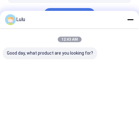
乾燥された鳥は唐辛子を注目する
続行
乾燥されたパプリカのコショウ
Lulu
私たちのカテゴリー
12:43 AM
Good day, what product are you looking for?
乾燥された赤いチリ ペ
Guajilloの乾燥された
粉をチリ ペッ
ッパー
唐辛子
Desktop Site
ホーム
企業情報
Privacy Policy
地図