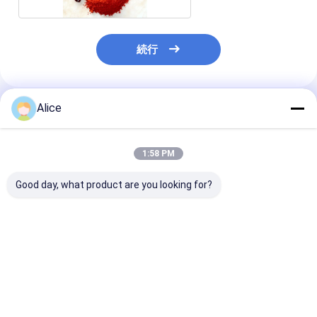
続行
Alice
推薦されたプロダクト
1:58 PM
Good day, what product are you looking for?
栽培された軽く辛口 0-
ビタミン豊富のチリ粉
栄養 豊富 な 甘い
500shu ホットエアで
末の添加物
の 味 を 味わう 
乾燥した脱水有機ペッ
た 赤 胡?? の 胡
パー
ベストプライス
ベストプライス
ベストプラ