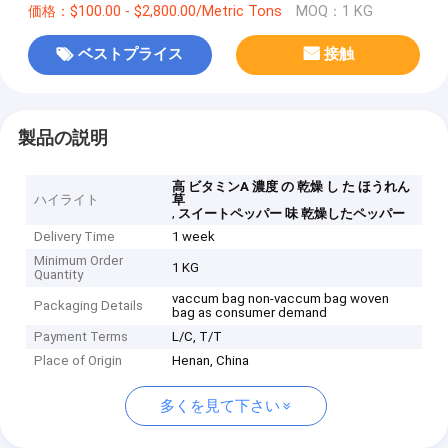
価格：$100.00 - $2,800.00/Metric Tons
MOQ：1 KG
ベストプライス
接触
製品の説明
高 ビタミンA 濃度 の 乾燥 し た ほうれん
ハイライト
草
,
スイートペッパー 味 乾燥したペッパー
Delivery Time
1 week
Minimum Order
1 KG
Quantity
vaccum bag non-vaccum bag woven
Packaging Details
bag as consumer demand
Payment Terms
L/C, T/T
Place of Origin
Henan, China
多くを見て下さい