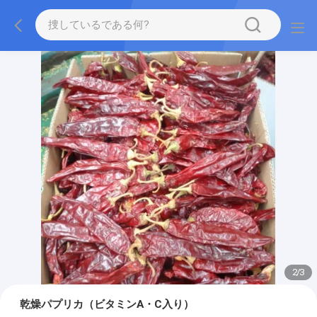
2
/
3
乾燥パプリカ（ビタミンA・C入り）