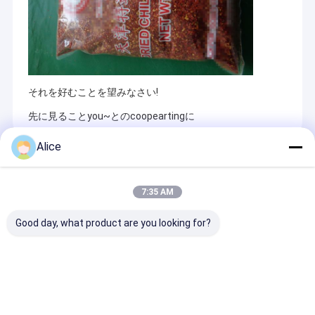
それを好むことを望みなさい!
先に見ることyou~とのcoopeartingに
Alice
Recommended Products
7:35 AM
Good day, what product are you looking for?
赤いチリ・ペッパー粉
50 000SHU 乾燥した
添加物なしの天
新鮮なチリ・ペッパー
辛口味 味のいい食材の
乾燥グアジッロ
から作られた細い質感
秘訣
理用水分 ≤ 11-1