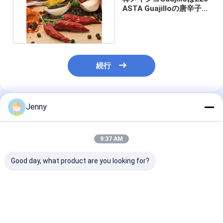
ASTA Guajilloの唐辛子
14%の湿気を乾燥した
続行
Jenny
推薦されたプロダクト
9:37 AM
Good day, what product are you looking for?
添加物なしの天然赤色
グアジッロ・チリ 全種
グレードA グア
乾燥グアジッロチリ,調
茎付き/無 500SHU 赤
リ 8-12% 湿度
理用水分 ≤ 11-14.0%
強い 辛口 チリ
度 (最大0.1%)