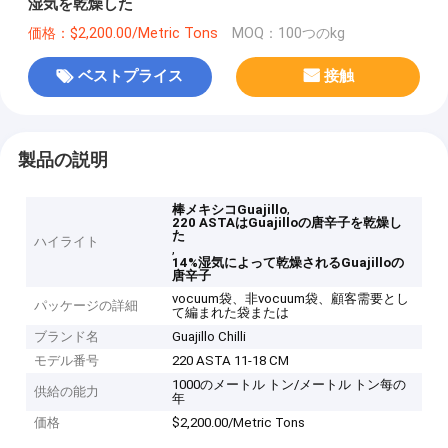
湿気を乾燥した
価格：$2,200.00/Metric Tons
MOQ：100つのkg
ベストプライス
接触
製品の説明
,
棒メキシコGuajillo
220 ASTAはGuajilloの唐辛子を乾燥し
た
ハイライト
,
14%湿気によって乾燥されるGuajilloの
唐辛子
vocuum袋、非vocuum袋、顧客需要とし
パッケージの詳細
て編まれた袋または
ブランド名
Guajillo Chilli
モデル番号
220 ASTA 11-18 CM
1000のメートル トン/メートル トン每の
供給の能力
年
価格
$2,200.00/Metric Tons