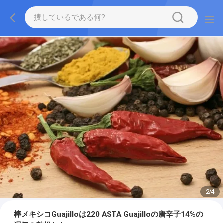
2
/
4
棒メキシコGuajilloは220 ASTA Guajilloの唐辛子14%の