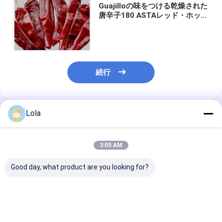
Guajilloの味をつける乾燥された
唐辛子180 ASTAレッド・ホッ
ト・チリ・ペッパーズ
続行
Lola
推薦されたプロダクト
3:05 AM
Good day, what product are you looking for?
添加物なしの天然赤色
グアジッロ・チリ 全種
グレードA グア
乾燥グアジッロチリ,調
茎付き/無 500SHU 赤
リ 8-12% 湿度