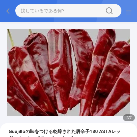
2
/
7
Guajilloの味をつける乾燥された唐辛子180 ASTAレッ