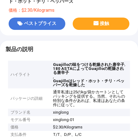
ド・ホット・チリ・ペッパーズ
価格：$2.30/Kilograms
ベストプライス
接触
製品の説明
,
Guajilloの味をつける乾燥された唐辛子
180 ASTAによってGuajilloの乾燥され
る唐辛子
ハイライト
,
Guajilloはレッド・ホット・チリ・ペッ
パーズを乾燥した
通常私達は25のkg/袋かカートンとして
パッキングを提供する。当然、それらの
パッケージの詳細
特別な条件があれば、私達はあなたの条
件に従って。
ブランド名
xinglong
モデル番号
xinglong-01
価格
$2.30/Kilograms
支払条件
T/T、D/P、L/C