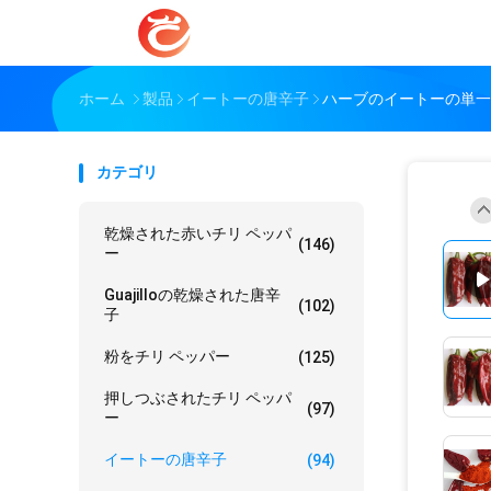
ホーム
製品
イートーの唐辛子
ハーブのイートーの単一の
カテゴリ
乾燥された赤いチリ ペッパ
(146)
ー
Guajilloの乾燥された唐辛
(102)
子
粉をチリ ペッパー
(125)
押しつぶされたチリ ペッパ
(97)
ー
イートーの唐辛子
(94)