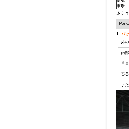
積地
市場
多くは
Park
1.
パ
外
内
重
容
ま