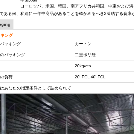
中国の港
ヨーロッパ、米国、韓国、南アフリカ共和国、中東および洪K
である何、私達に一年中商品があることを確かめるべき3凍結する倉庫
aging
ッキング
のパッキング
カートン
部のパッキング
二重ポリ袋
量
20kg/ctn
器の負荷
20' FCL 40' FCL
たはあなたの指定条件として詰められて