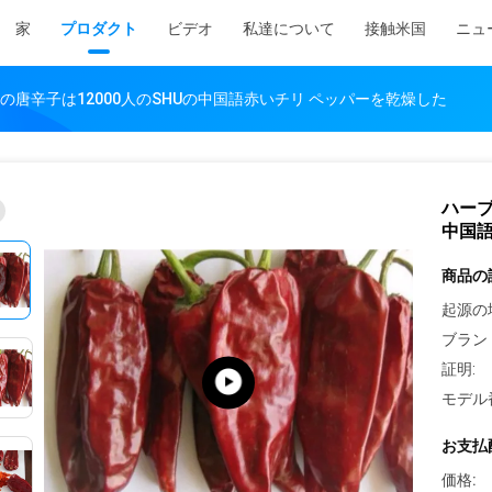
家
プロダクト
ビデオ
私達について
接触米国
ニュ
唐辛子は12000人のSHUの中国語赤いチリ ペッパーを乾燥した
ハーブ
中国語
商品の
起源の
ブラン
証明:
モデル
お支払
価格: