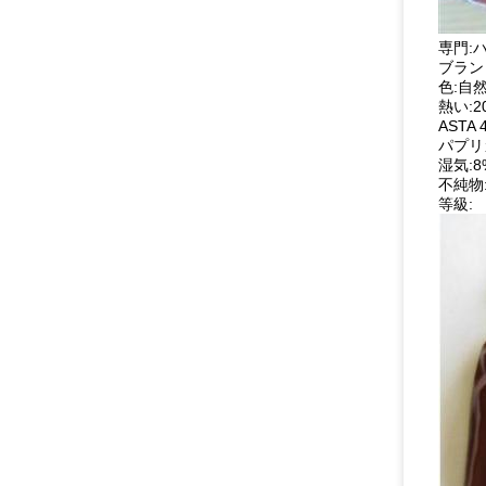
専門:
ブランド
色:自
熱い:20
ASTA
パプリ
湿気:8
不純物:
等級: