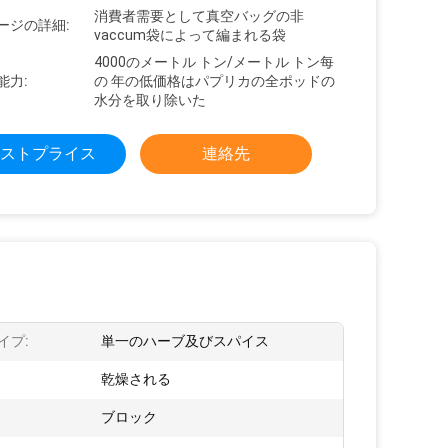
消費者需要として真空バッグの非
ージの詳細:
vaccum袋によって編まれる袋
4000のメートル トン/メートル トン每
能力:
の 年の低価格はパプリカの全ポッドの
水分を取り除いた
ストプライス
連絡先
イプ:
単一のハーブ及びスパイス
乾燥される
ブロック