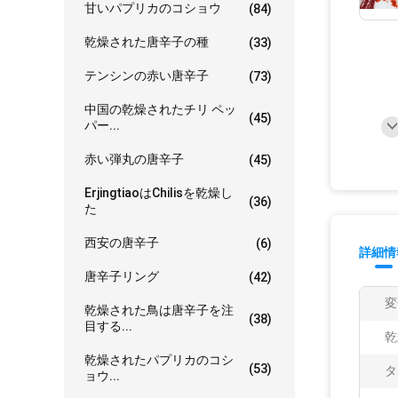
甘いパプリカのコショウ
(84)
乾燥された唐辛子の種
(33)
テンシンの赤い唐辛子
(73)
中国の乾燥されたチリ ペッ
(45)
パー...
赤い弾丸の唐辛子
(45)
ErjingtiaoはChilisを乾燥し
(36)
た
西安の唐辛子
(6)
詳細情
唐辛子リング
(42)
変
乾燥された鳥は唐辛子を注
(38)
目する...
乾
乾燥されたパプリカのコシ
(53)
タ
ョウ...