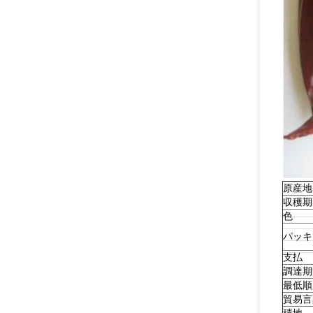
原産地
収穫期
色
パッキ
支払
調達期
最低順
貿易言