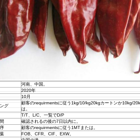
河南、中国。
2020年
10月
顧客のrequirmentsに従う1kg/10/kg20kgカートンか10kg/2
ング
は。
T/T、L/C、一覧でD/P
間
確認されるの後の7日以内に。
序
顧客のrequirmentsに従う1MTまたは。
葉
FOB、CFR、CIF、EXW。