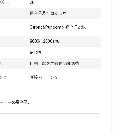
KG）:
20
:
唐辛子及びコショウ
Strong&Pungentの唐辛子の味
8000-12000shu
8-12%
ル:
自由、顧客の費用の運送費
ング:
直接カートンで
Uイートーの唐辛子
,