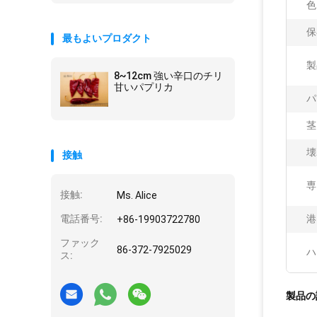
色
保
最もよいプロダクト
製
8~12cm 強い辛口のチリ
甘いパプリカ
パ
茎
壊
接触
専
接触:
Ms. Alice
電話番号:
港
+86-19903722780
ファック
86-372-7925029
ハ
ス:
製品の