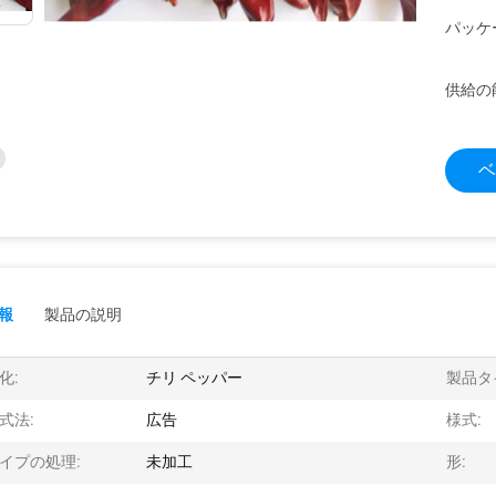
パッケ
供給の
ベ
報
製品の説明
化:
チリ ペッパー
製品タ
式法:
広告
様式:
イプの処理:
未加工
形: