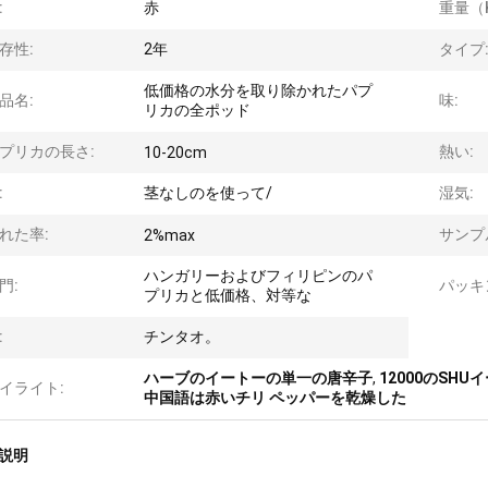
:
赤
重量（
存性:
2年
タイプ
低価格の水分を取り除かれたパプ
品名:
味:
リカの全ポッド
プリカの長さ:
熱い:
10-20cm
:
茎なしのを使って/
湿気:
れた率:
サンプ
2%max
ハンガリーおよびフィリピンのパ
門:
パッキ
プリカと低価格、対等な
:
チンタオ。
ハーブのイートーの単一の唐辛子
,
12000のSH
イライト:
中国語は赤いチリ ペッパーを乾燥した
説明