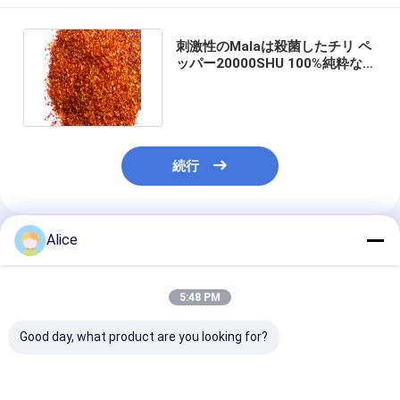
刺激性のMalaは殺菌したチリ ペ
ッパー20000SHU 100%純粋な
HACCPを押しつぶした
続行
Alice
推薦されたプロダクト
5:48 PM
Good day, what product are you looking for?