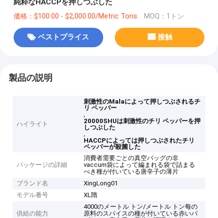
純粋なHACCPを押しつぶした
価格：$100.00 - $2,000.00/Metric Tons
MOQ：1トン
ベストプライス
接触
製品の説明
刺激性のMalaによって押しつぶされるチ
リ ペッパー
,
20000SHUは刺激性のチリ ペッパーを押
ハイライト
しつぶした
,
HACCPによっては押しつぶされたチリ
ペッパーが殺菌した
消費者需要ごとの真空バッグの非
パッケージの詳細
vaccum袋によって編まれる袋で詰まる
べき種が付いている唐辛子の薄片
ブランド名
XingLong01
モデル番号
XL隋
4000のメートル トン/メートル トン每の
供給の能力
原料のスパイスの種が付いている赤いパ