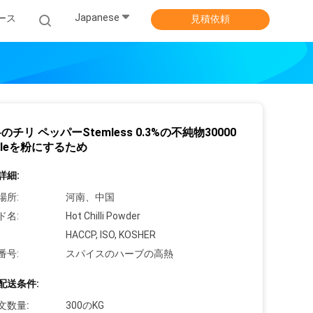
Japanese
ース
見積依頼
のチリ ペッパーStemless 0.3%の不純物30000
illeを粉にするため
詳細:
場所:
河南、中国
ド名:
Hot Chilli Powder
HACCP, ISO, KOSHER
番号:
スパイスのハーブの高熱
配送条件:
文数量:
300のKG