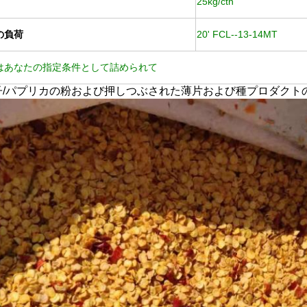
25kg/ctn
の負荷
20' FCL--13-14MT
はあなたの指定条件として詰められて
子/パプリカの粉および押しつぶされた薄片および種プロダクトの