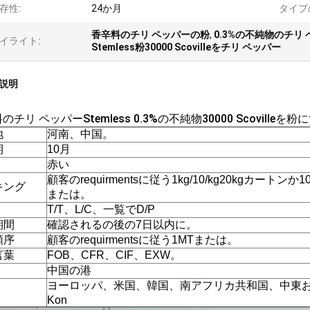
存性:
24か月
タイプ
香辛料のチリ ペッパーの粉
,
0.3%の不純物のチリ
イライト:
Stemless粉30000 Scovilleをチリ ペッパー
説明
のチリ ペッパーStemless 0.3%の不純物30000 Scovilleを
地
河南、中国。
期
10月
赤い
顧客のrequirmentsに従う1kg/10/kg20kgカートンか10k
キング
または。
T/T、L/C、一覧でD/P
期間
確認されるの後の7日以内に。
順序
顧客のrequirmentsに従う1MTまたは。
言葉
FOB、CFR、CIF、EXW。
中国の港
ヨーロッパ、米国、韓国、南アフリカ共和国、中東
Kon