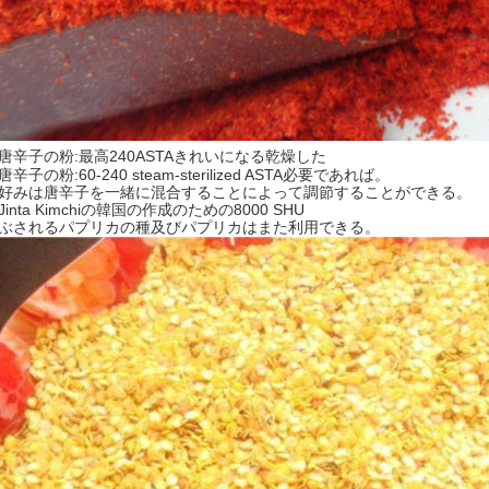
唐辛子の粉:最高240ASTAきれいになる乾燥した
辛子の粉:60-240 steam-sterilized ASTA必要であれば。
好みは唐辛子を一緒に混合することによって調節することができる。
inta Kimchiの韓国の作成のための8000 SHU
ぶされるパプリカの種及びパプリカはまた利用できる。