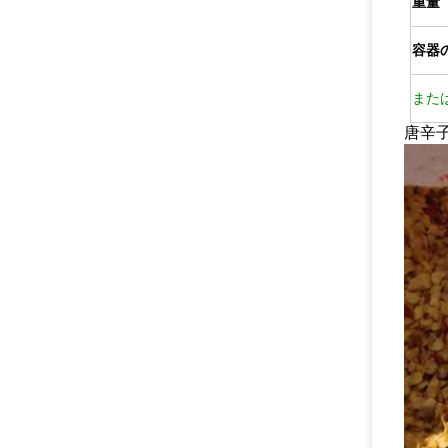
重量
容器
また
唐辛