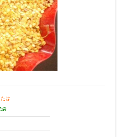
または
紙袋