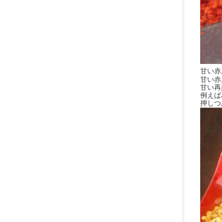
甘い赤
甘い赤唐
甘い再
例えばJ
押しつ