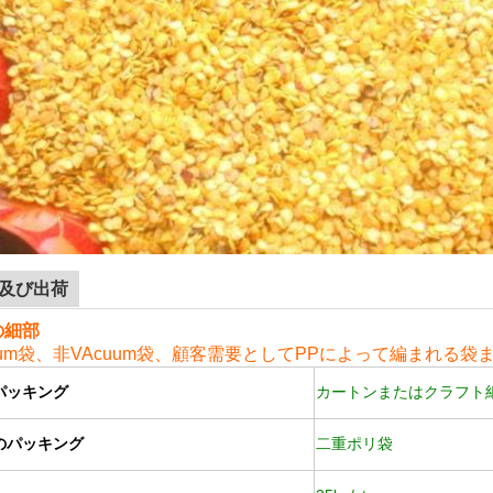
及び出荷
の細部
uum袋、非VA
cuum袋、顧客需要としてPPによって編まれる袋
パッキング
カートンまたはクラフト
のパッキング
二重ポリ袋