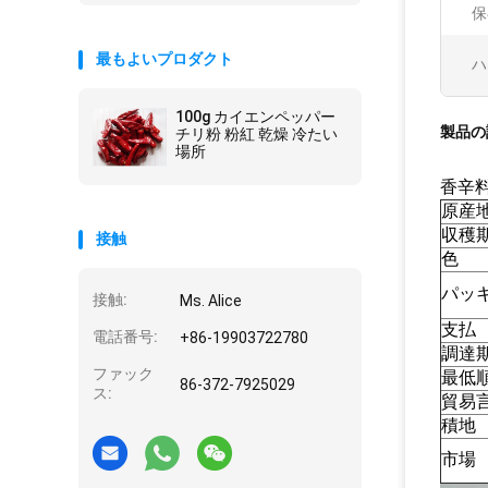
保
最もよいプロダクト
ハ
100g カイエンペッパー
製品の
チリ粉 粉紅 乾燥 冷たい
場所
香辛料
原産
収穫
接触
色
パッ
接触:
Ms. Alice
支払
電話番号:
+86-19903722780
調達
ファック
最低
86-372-7925029
ス:
貿易
積地
市場