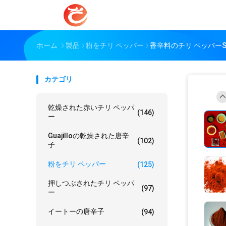
ホーム
製品
粉をチリ ペッパー
香辛料のチリ ペッパーStem
カテゴリ
乾燥された赤いチリ ペッパ
(146)
ー
Guajilloの乾燥された唐辛
(102)
子
粉をチリ ペッパー
(125)
押しつぶされたチリ ペッパ
(97)
ー
イートーの唐辛子
(94)