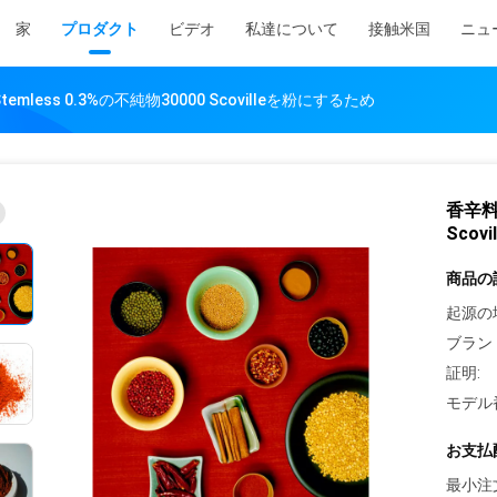
家
プロダクト
ビデオ
私達について
接触米国
ニュ
less 0.3%の不純物30000 Scovilleを粉にするため
香辛料
Scov
商品の
起源の
ブラン
証明:
モデル
お支払
最小注