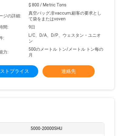
$ 800 / Metric Tons
真空バッグ;非vaccum;顧客の要求とし
ージの詳細:
て袋をまたはvoven
時間:
9日
L/C、D/A、D/P、ウェスタン・ユニオ
件:
ン
500のメートル トン/メートル トン每の
能力:
月
ストプライス
連絡先
5000-20000SHU