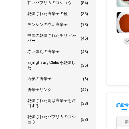
甘いパプリカのコショウ
(84)
乾燥された唐辛子の種
(33)
テンシンの赤い唐辛子
(73)
中国の乾燥されたチリ ペッ
(45)
パー...
赤い弾丸の唐辛子
(45)
ErjingtiaoはChilisを乾燥し
(36)
た
西安の唐辛子
(6)
唐辛子リング
(42)
乾燥された鳥は唐辛子を注
(38)
詳細情
目する...
乾燥されたパプリカのコシ
(53)
優
ョウ...