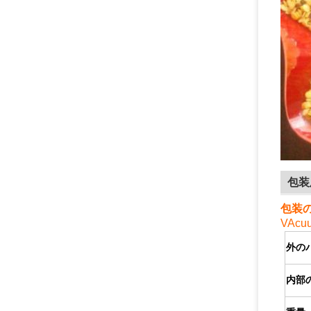
包装
包装
VA
c
外の
内部