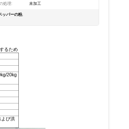
の処理:
未加工
 ペッパーの粉
,
粉にするため
g/20kg
および洪