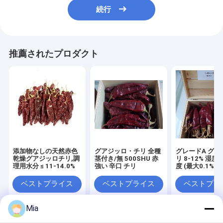
続行
推薦されたプロダクト
添加物なしの天然赤色
グアジッロ・チリ 全種
グレードA グア
乾燥グアジッロチリ,調
茎付き/無 500SHU 赤
リ 8-12% 湿度
理用水分 ≤ 11-14.0%
強い 辛口 チリ
度 (最大0.1%)
ベストプライス
ベストプライス
ベストプラ
Mia
Desktop Site
ホーム
企業情報