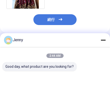
続行
Jenny
推薦されたプロダクト
2:44 AM
Good day, what product are you looking for?
添加物なしの天然赤色
グアジッロ・チリ 全種
グレードA グア
乾燥グアジッロチリ,調
茎付き/無 500SHU 赤
リ 8-12% 湿度
理用水分 ≤ 11-14.0%
強い 辛口 チリ
度 (最大0.1%)
ベストプライス
ベストプライス
ベストプラ