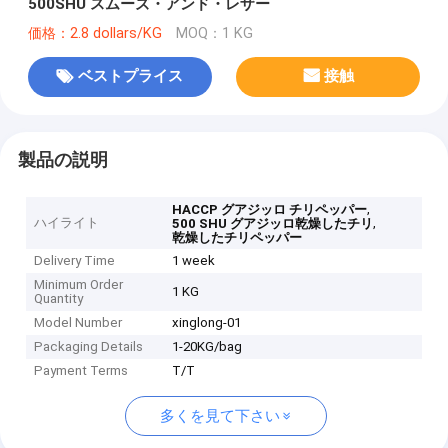
500SHU スムーズ・アンド・レザー
価格：2.8 dollars/KG
MOQ：1 KG
ベストプライス
接触
製品の説明
,
HACCP グアジッロ チリペッパー
ハイライト
,
500 SHU グアジッロ乾燥したチリ
乾燥したチリペッパー
Delivery Time
1 week
Minimum Order
1 KG
Quantity
Model Number
xinglong-01
Packaging Details
1-20KG/bag
Payment Terms
T/T
多くを見て下さい