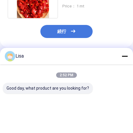
い手におすすめ
Price： 1 mt
続行
Lisa
推薦されたプロダクト
2:52 PM
Good day, what product are you looking for?
8000-12000shu 乾燥
本物のチリペッパー エ
エルジングティ
した場所での貯蔵
ルジングティアオ
ッパー 材料 チ
8~12%の湿度と空気乾
ー ホット 8000-
燥で乾燥したチリ
シュー 顧客の