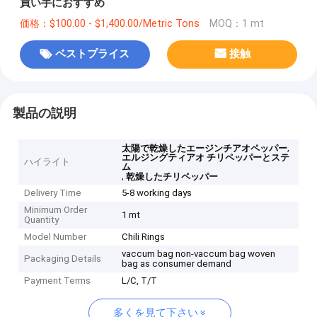
買い手におすすめ
価格：$100.00 - $1,400.00/Metric Tons
MOQ：1 mt
ベストプライス
接触
製品の説明
,
太陽で乾燥したエージンチアオペッパー
エルジングティアオ チリペッパーとステ
ハイライト
ム
,
乾燥したチリペッパー
Delivery Time
5-8 working days
Minimum Order
1 mt
Quantity
Model Number
Chili Rings
vaccum bag non-vaccum bag woven
Packaging Details
bag as consumer demand
Payment Terms
L/C, T/T
多くを見て下さい