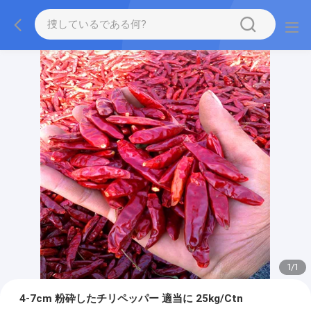
1
/
1
4-7cm 粉砕したチリペッパー 適当に 25kg/Ctn