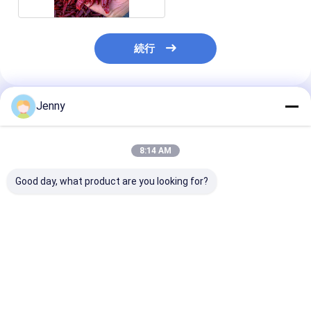
続行
Jenny
推薦されたプロダクト
8:14 AM
Good day, what product are you looking for?
チリ・ペッパー レッ
辛く 粉砕 さ れ た チリ
20 シュ の 粉砕
ド・ホット・ペッパ
胡桃 栄養 知識 ビタミ
チリ ペッパー
ー・フレイク 容器用
ンC が 多く 含ま れ て
20'FCL 40'FCL
いる 二重 プラスチック
袋
ベストプライス
ベストプライス
ベストプラ