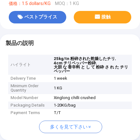
価格：1.5 dollars/KG
MOQ：1 KG
ベストプライス
接触
製品の説明
,
25kg/tn 粉砕された乾燥したチリ
,
4cm チリペッパー粉砕
ハイライト
大胆 な 香辛料 と し て 粉砕 さ れ た チリ
ペッパー
Delivery Time
1 week
Minimum Order
1 KG
Quantity
Model Number
Xinglong chilli crushed
Packaging Details
1-20KG/bag
Payment Terms
T/T
多くを見て下さい