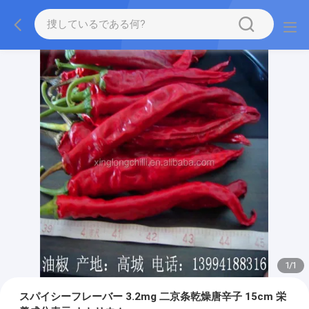
1
/
1
スパイシーフレーバー 3.2mg 二京条乾燥唐辛子 15cm 栄