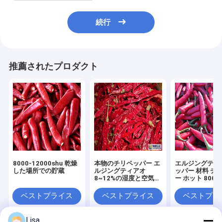
続行
推薦されたプロダクト
8000-12000shu 乾燥
本物のチリペッパー エ
エルジングティ
した場所での貯蔵
ルジングティアオ
ッパー 材料 チ
8~12%の湿度と空気乾
ー ホット 8000-
燥で乾燥したチリ
シュー 顧客の
じて
ベストプライス
ベストプライス
ベストプラ
Lisa