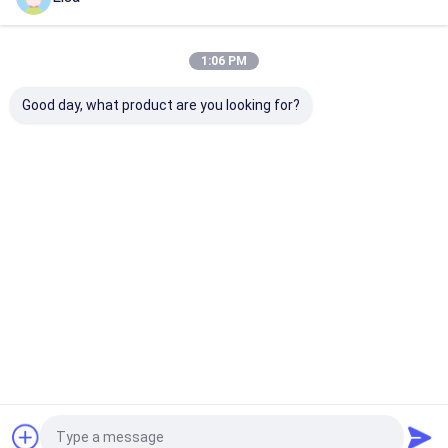
Desktop Site
ホーム
企業情報
Privacy Policy
地図
1:06 PM
品質
乾燥された赤いチリ ペッパー
中国工場.Copyright © 2026
Neihuang Xinglong Agricultural Products Co. Ltd. All Rights
Good day, what product are you looking for?
Reserved.
家
プロダクト
ビデオ